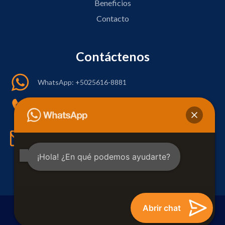
Beneficios
Contacto
Contáctenos
WhatsApp: +5025616-8881
Tel: +(502) 2295-5600
info@hrcenter.com
¡Hola! ¿En qué podemos ayudarte?
Abrir chat
Copyright © Outsourcing Service+Plus. All rights reserved.
Sitio creado por
Soy mi pagina